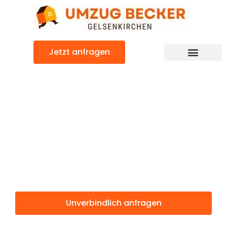
Zum
Inhalt
springen
Jetzt anfragen
Günstiger Löwen Umzug
Umzug
Gelsenkirchen
Löwen
Unverbindlich anfragen