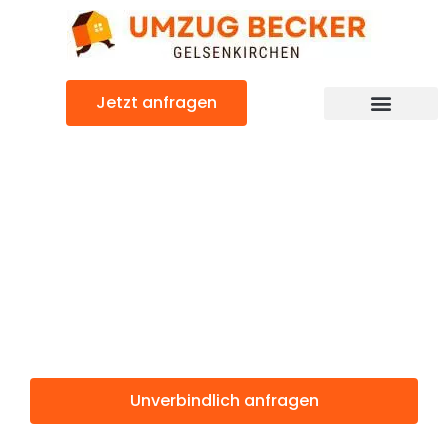
Zum
Inhalt
springen
Jetzt anfragen
Günstiger Silkeborg Umzug
Umzug
Gelsenkirchen
Silkeborg
Unverbindlich anfragen