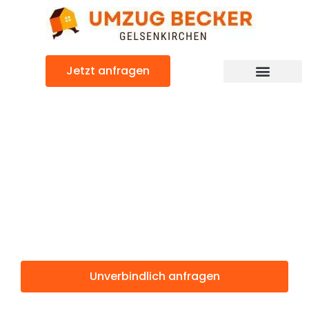
Zum
Inhalt
springen
Jetzt anfragen
Günstiger Rybnik Umzug
Umzug
Gelsenkirchen
Rybnik
Unverbindlich anfragen