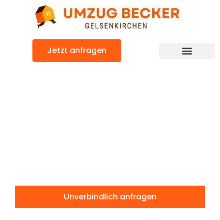
Zum
Inhalt
springen
Jetzt anfragen
Günstiger Jönköping Umzug
Umzug
Gelsenkirchen
Jönköping
Unverbindlich anfragen