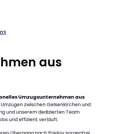
003
ehmen aus
ionelles Umzugsunternehmen aus
n Umzügen zwischen Gelsenkirchen und
ung und unserem dedizierten Team
los und effizient verläuft.
Ihren Übergang nach Prešov sorgenfrei