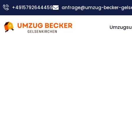
Zum
+4915792644459
anfrage@umzug-becker-gelse
Inhalt
springen
Umzugsu
Günstiger Prešov Umzug
Umzug
Gelsenki