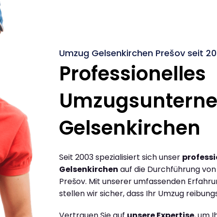
Umzug Gelsenkirchen Prešov seit 2
Professionelles
Umzugsuntern
Gelsenkirchen
Seit 2003 spezialisiert sich unser
profess
Gelsenkirchen
auf die Durchführung vo
Prešov. Mit unserer umfassenden Erfahr
stellen wir sicher, dass Ihr Umzug reibungs
Vertrauen Sie auf
unsere Expertise
, um 