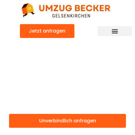
Zum
Inhalt
springen
Jetzt anfragen
Günstiger Šentjur Umzug
Umzug
Gelsenkirchen
Šentjur
Unverbindlich anfragen