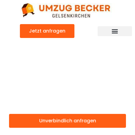
Zum
Inhalt
springen
Jetzt anfragen
Günstiger Pécs Umzug
Umzug
Gelsenkirchen
Pécs
Unverbindlich anfragen