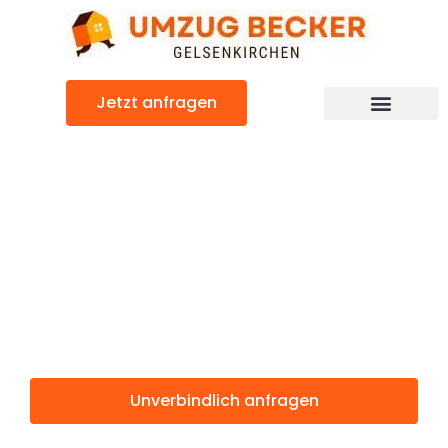
Zum
Inhalt
springen
Jetzt anfragen
Günstiger Burgas Umzug
Umzug
Gelsenkirchen
Burgas
Unverbindlich anfragen