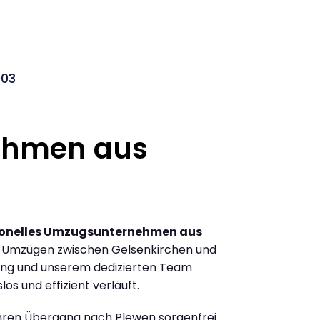
003
ehmen aus
ionelles Umzugsunternehmen aus
n Umzügen zwischen Gelsenkirchen und
ung und unserem dedizierten Team
los und effizient verläuft.
Ihren Übergang nach Plewen sorgenfrei