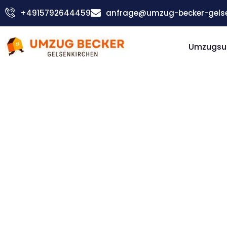
Zum
+4915792644459
anfrage@umzug-becker-gelse
Inhalt
springen
Umzugsu
Günstiger Plewen Umzug
Umzug
Gelsenki