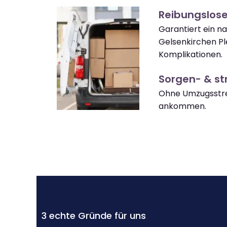
Reibungslos
Garantiert ein n
Gelsenkirchen P
Komplikationen.
Sorgen- & str
Ohne Umzugsstre
ankommen.
3 echte Gründe für uns