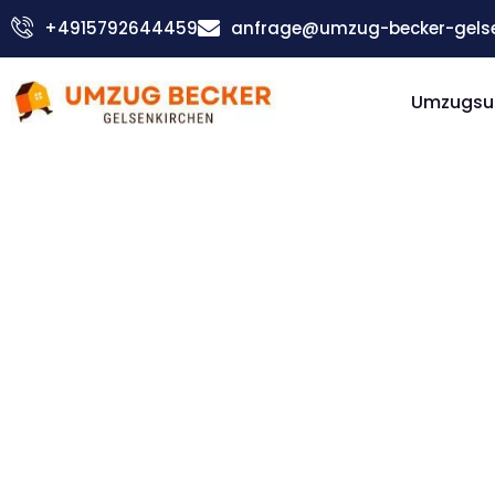
Zum
+4915792644459
anfrage@umzug-becker-gelse
Inhalt
springen
Umzugsu
Günstiger Hallein Umzug
Umzug
Gelsenki