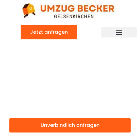
Zum
Inhalt
springen
Jetzt anfragen
Günstiger Linz Umzug
Umzug
Gelsenkirchen
Linz
Unverbindlich anfragen