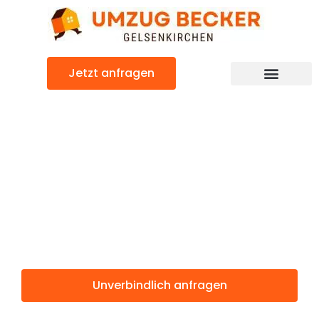
Zum
Inhalt
springen
Jetzt anfragen
Günstiger Marienbad Umzug
Umzug
Gelsenkirchen
Marienbad
Unverbindlich anfragen