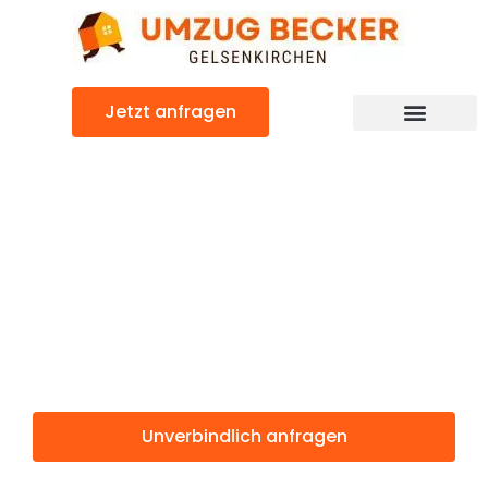
Zum
Inhalt
springen
Jetzt anfragen
Günstiger Pardubice Umzug
Umzug
Gelsenkirchen
Pardubice
Unverbindlich anfragen