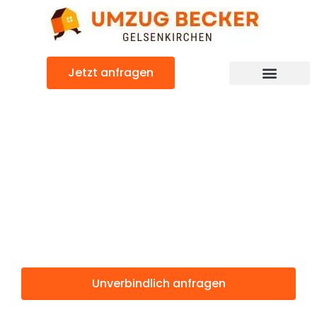
Zum
Inhalt
springen
Jetzt anfragen
Günstiger Espoo Umzug
Umzug
Gelsenkirchen
Espoo
Unverbindlich anfragen