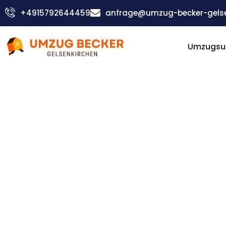
Zum
+4915792644459
anfrage@umzug-becker-gelse
Inhalt
springen
Umzugsu
Günstiger Pori Umzug
Umzug
Gelsenki