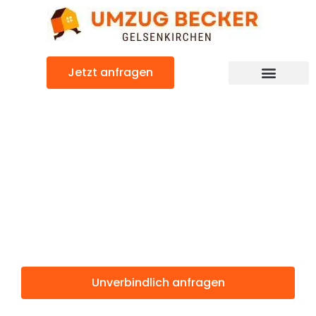
Zum
Inhalt
springen
Jetzt anfragen
Günstiger Vantaa Umzug
Umzug
Gelsenkirchen
Vantaa
Unverbindlich anfragen