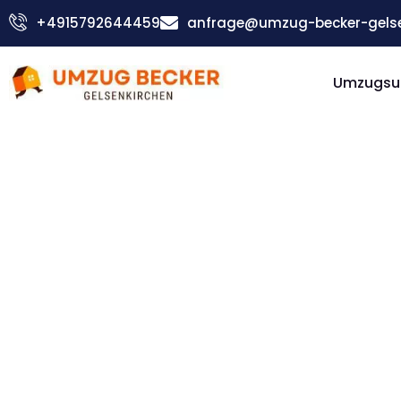
Zum
+4915792644459
anfrage@umzug-becker-gelse
Inhalt
springen
Umzugsu
Günstiger Livorno Umzug
Umzug
Gelsenki