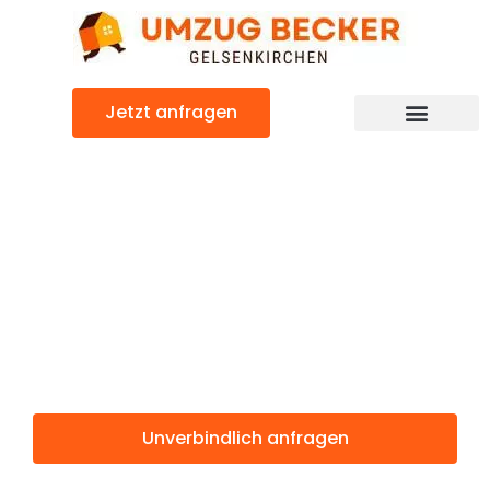
Zum
Inhalt
springen
Jetzt anfragen
Günstiger Prato Umzug
Umzug
Gelsenkirchen
Prato
Unverbindlich anfragen