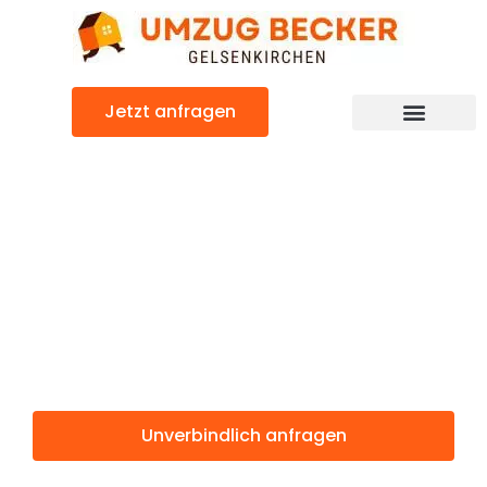
Zum
Inhalt
springen
Jetzt anfragen
Günstiger Trento Umzug
Umzug
Gelsenkirchen
Trento
Unverbindlich anfragen