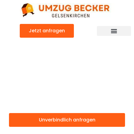
Zum
Inhalt
springen
Jetzt anfragen
Günstiger Luzern Umzug
Umzug
Gelsenkirchen
Luzern
Unverbindlich anfragen