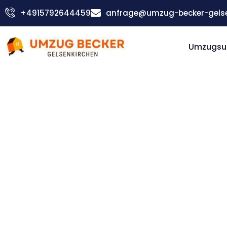
Zum
+4915792644459
anfrage@umzug-becker-gelse
Inhalt
springen
Umzugsu
Günstiger Rapperswil-Jona Umzug
Umzug
Gelsenki