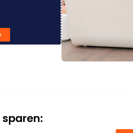
n
 sparen: