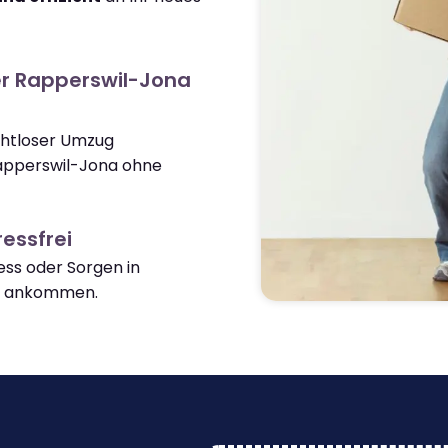
r Rapperswil-Jona
ahtloser Umzug
apperswil-Jona ohne
essfrei
ss oder Sorgen in
a ankommen.