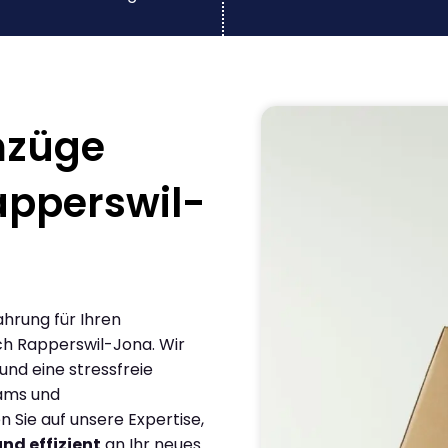
mzüge
apperswil-
ahrung für Ihren
h Rapperswil-Jona. Wir
und eine stressfreie
eams und
Sie auf unsere Expertise,
und effizient
an Ihr neues