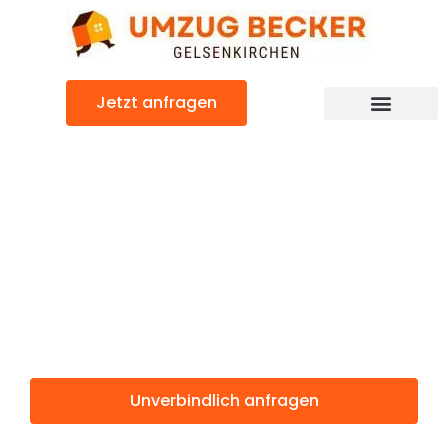
Zum
Inhalt
springen
Jetzt anfragen
Günstiger Zug Umzug
Umzug
Gelsenkirchen
Zug
Unverbindlich anfragen