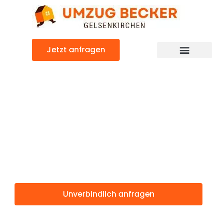
Zum
Inhalt
springen
Jetzt anfragen
Günstiger Eastbourne Umzug
Umzug
Gelsenkirchen
Eastbourne
Unverbindlich anfragen