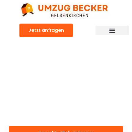
Zum
Inhalt
springen
Jetzt anfragen
Günstiger North Lanarkshire Umzug
Umzug
Gelsenkirchen
North
Lanarkshire