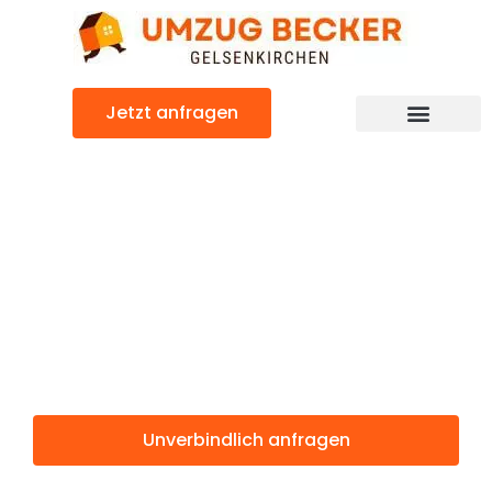
Zum
Inhalt
springen
Jetzt anfragen
Günstiger Wigan Umzug
Umzug
Gelsenkirchen
Wigan
Unverbindlich anfragen