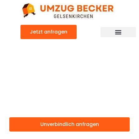
Zum
Inhalt
springen
Jetzt anfragen
Günstiger Sheffield Umzug
Umzug
Gelsenkirchen
Sheffield
Unverbindlich anfragen