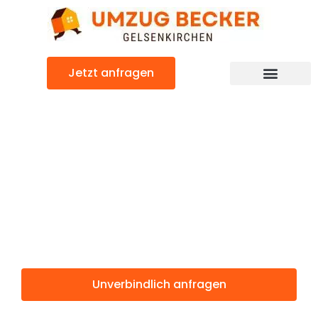
Zum
Inhalt
springen
Jetzt anfragen
Günstiger Dublin Umzug
Umzug
Gelsenkirchen
Dublin
Unverbindlich anfragen