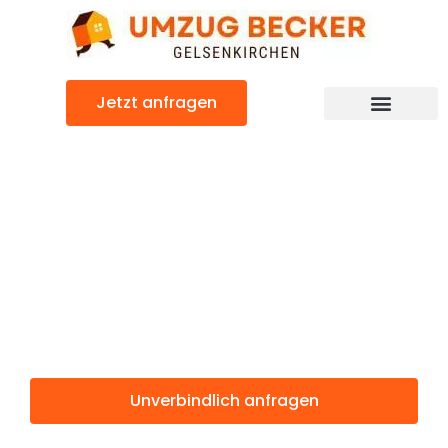
Zum
Inhalt
springen
Jetzt anfragen
Günstiger Sarajewo Umzug
Umzug
Gelsenkirchen
Sarajewo
Unverbindlich anfragen