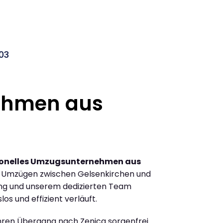
03
ehmen aus
ionelles Umzugsunternehmen aus
n Umzügen zwischen Gelsenkirchen und
ung und unserem dedizierten Team
los und effizient verläuft.
Ihren Übergang nach Zenica sorgenfrei