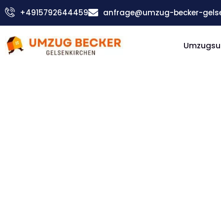
Zum
+4915792644459
anfrage@umzug-becker-gelse
Inhalt
springen
Umzugsu
Günstiger Zenica Umzug
Umzug
Gelsenki