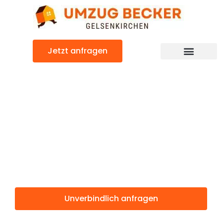
Zum
Inhalt
springen
Jetzt anfragen
Günstiger Grenoble Umzug
Umzug
Gelsenkirchen
Grenoble
Unverbindlich anfragen