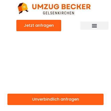
Zum
Inhalt
springen
Jetzt anfragen
Günstiger Tours Umzug
Umzug
Gelsenkirchen
Tours
Unverbindlich anfragen