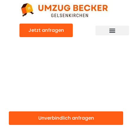
Zum
Inhalt
springen
Jetzt anfragen
Günstiger Nizza Umzug
Umzug
Gelsenkirchen
Nizza
Unverbindlich anfragen