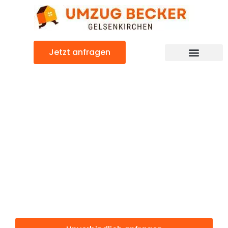
Zum
Inhalt
springen
Jetzt anfragen
Günstiger s-Hertogenbosch Umzug
Umzug
Gelsenkirchen
s-
Hertogenbosch