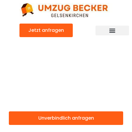
Zum
Inhalt
springen
Jetzt anfragen
Günstiger Sittard-Geleen Umzug
Umzug
Gelsenkirchen
Sittard-Geleen
Unverbindlich anfragen