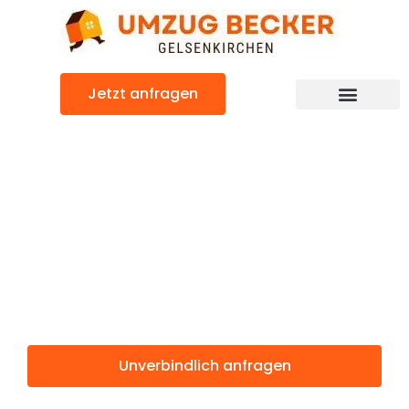
Zum
Inhalt
springen
Jetzt anfragen
Günstiger Venlo Umzug
Umzug
Gelsenkirchen
Venlo
Unverbindlich anfragen