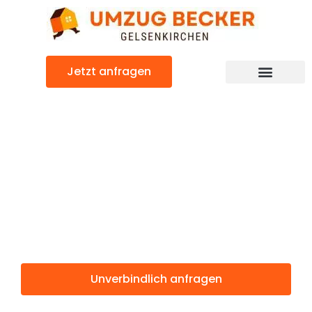
Zum
Inhalt
springen
Jetzt anfragen
Günstiger Zoetermeer Umzug
Umzug
Gelsenkirchen
Zoetermeer
Unverbindlich anfragen