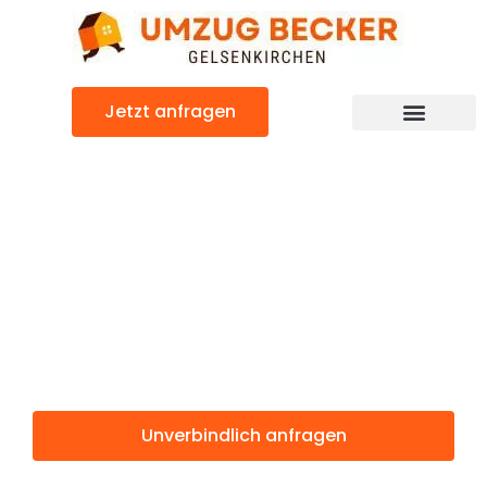
Zum
Inhalt
springen
Jetzt anfragen
Günstiger Baia Mare Umzug
Umzug
Gelsenkirchen
Baia Mare
Unverbindlich anfragen