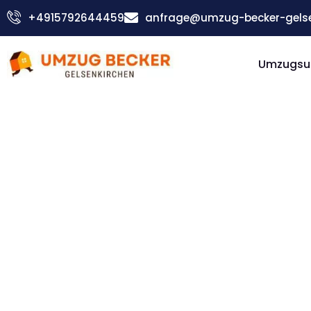
Zum
+4915792644459
anfrage@umzug-becker-gelse
Inhalt
springen
Umzugsu
Günstiger Sibiu Umzug
Umzug
Gelsenki