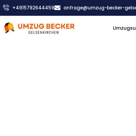
Zum
+4915792644459
anfrage@umzug-becker-gelse
Inhalt
springen
Umzugsu
Günstiger Botosani Umzug
Umzug
Gelsenki