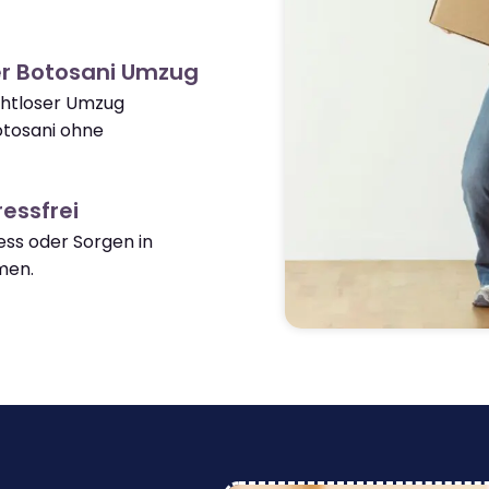
er Botosani Umzug
ahtloser Umzug
otosani ohne
essfrei
ss oder Sorgen in
men.