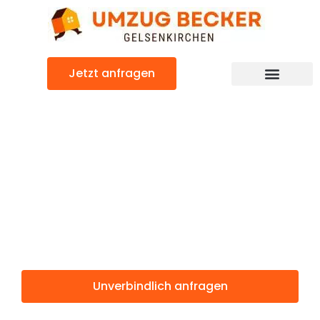
Zum
Inhalt
springen
Jetzt anfragen
Günstiger Buzau Umzug
Umzug
Gelsenkirchen
Buzau
Unverbindlich anfragen