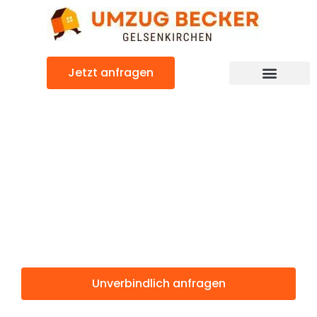
Zum
Inhalt
springen
Jetzt anfragen
Günstiger Augsburg Umzug
Umzug
Gelsenkirchen
Augsburg
Unverbindlich anfragen