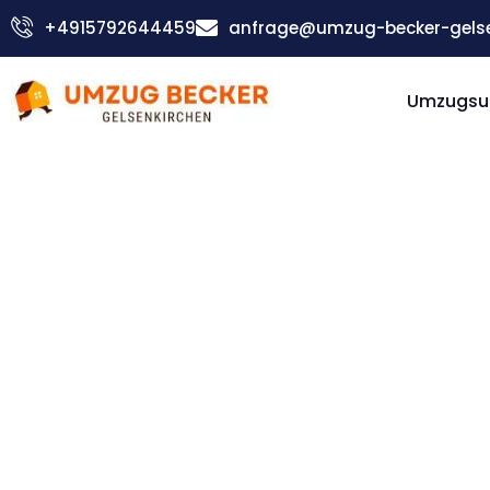
Zum
+4915792644459
anfrage@umzug-becker-gelse
Inhalt
springen
Umzugsu
Günstiger Hamburg Umzug
Umzug
Gelsenki