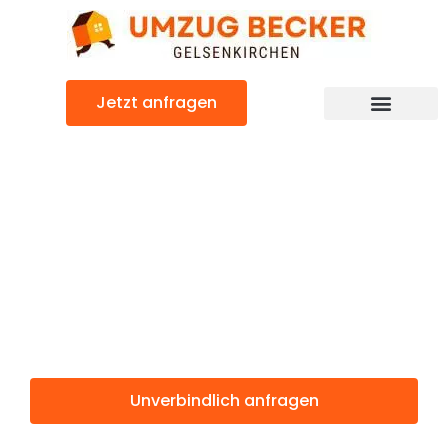
Zum
Inhalt
springen
Jetzt anfragen
Günstiger Herne Umzug
Umzug
Gelsenkirchen
Herne
Unverbindlich anfragen