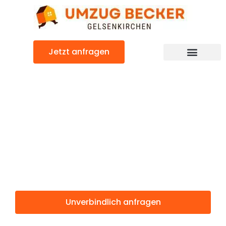
Zum
Inhalt
springen
Jetzt anfragen
Günstiger Salzgitter Umzug
Umzug
Gelsenkirchen
Salzgitter
Unverbindlich anfragen