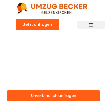
Zum
Inhalt
springen
Jetzt anfragen
Günstiger Paderborn Umzug
Umzug
Gelsenkirchen
Paderborn
Unverbindlich anfragen