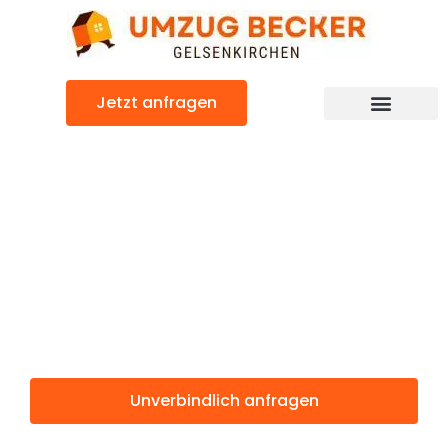
Zum
Inhalt
springen
Jetzt anfragen
Günstiger Würzburg Umzug
Umzug
Gelsenkirchen
Würzburg
Unverbindlich anfragen