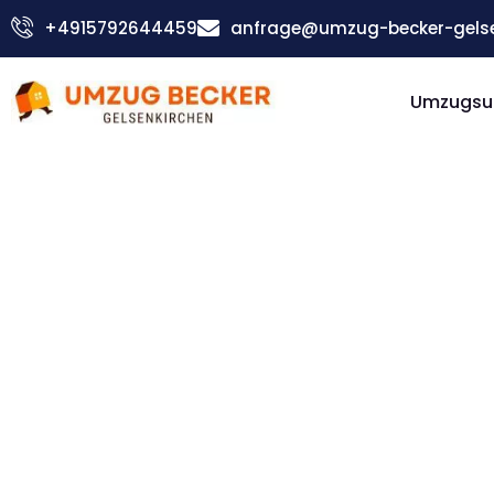
Zum
+4915792644459
anfrage@umzug-becker-gelse
Inhalt
springen
Umzugsu
Günstiger Alicante Umzug
Umzug
Gelsenki