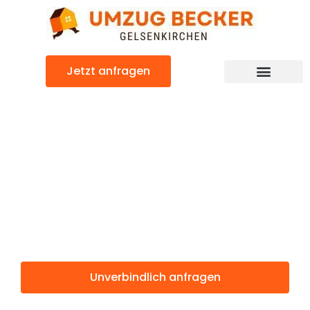
Zum
Inhalt
springen
Jetzt anfragen
Günstiger Tarragona Umzug
Umzug
Gelsenkirchen
Tarragona
Unverbindlich anfragen