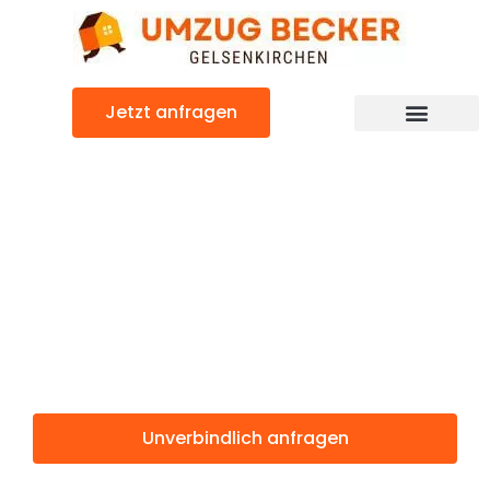
Zum
Inhalt
springen
Jetzt anfragen
Günstiger Bilbao Umzug
Umzug
Gelsenkirchen
Bilbao
Unverbindlich anfragen