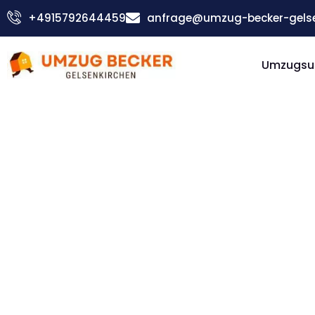
Zum
+4915792644459
anfrage@umzug-becker-gelse
Inhalt
springen
Umzugsu
Günstiger Palma de Mallorca Umzug
Umzug
Gelsenki