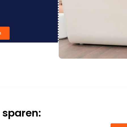
n
 sparen: