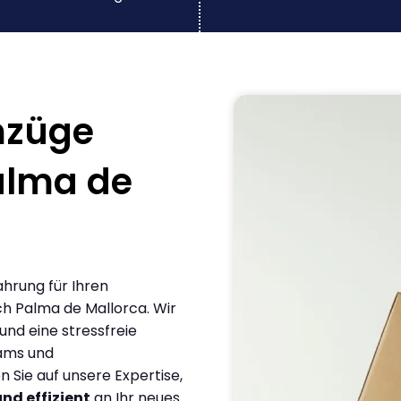
mzüge
alma de
ahrung für Ihren
h Palma de Mallorca. Wir
und eine stressfreie
eams und
Sie auf unsere Expertise,
und effizient
an Ihr neues